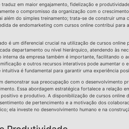
 traduz em maior engajamento, fidelização e produtividade
ramente o compromisso da organização com o crescimento i
vai além do simples treinamento; trata-se de construir uma 
dida de endomarketing com cursos online contribui para a
do é um diferencial crucial na utilização de cursos online
 cada departamento ou nível hierárquico, atendendo às nec
 interna da empresa também é importante, facilitando o a
gamificação e outros recursos interativos pode aumentar o
ntuitiva é fundamental para garantir uma experiência posit
em demonstrar sua preocupação com o desenvolvimento pr
cimento. Essa abordagem estratégica fortalece a relação 
 positivo e produtivo. A disponibilização de cursos onli
 o sentimento de pertencimento e a motivação dos colabora
nico; ela investe no desenvolvimento humano e na constru