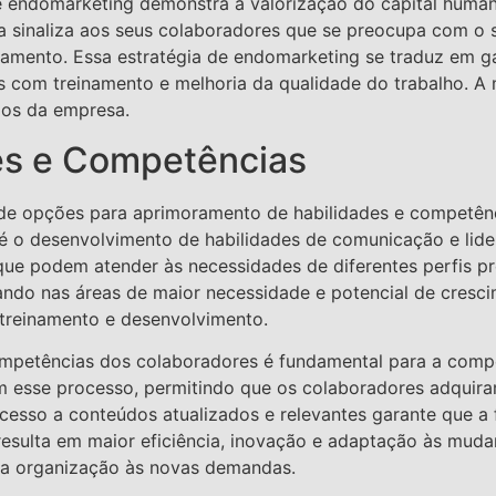
e endomarketing demonstra a valorização do capital huma
a sinaliza aos seus colaboradores que se preocupa com o s
jamento. Essa estratégia de endomarketing se traduz em 
s com treinamento e melhoria da qualidade do trabalho. A
dos da empresa.
es e Competências
e opções para aprimoramento de habilidades e competênc
é o desenvolvimento de habilidades de comunicação e lide
ue podem atender às necessidades de diferentes perfis prof
ndo nas áreas de maior necessidade e potencial de cresci
 treinamento e desenvolvimento.
competências dos colaboradores é fundamental para a co
tam esse processo, permitindo que os colaboradores adqui
 acesso a conteúdos atualizados e relevantes garante que a
resulta em maior eficiência, inovação e adaptação às mudan
da organização às novas demandas.