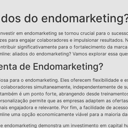
iados do endomarketing
vestir em endomarketing se tornou crucial para o sucesso
es para engajar colaboradores e impulsionar resultados. N
tribuir significativamente para o fortalecimento da mar
s online: aliados do endomarketing? Vamos explorar essa que
enta de Endomarketing?
iosa para o endomarketing. Eles oferecem flexibilidade e e
olaboradores simultaneamente, independentemente de sua
s também é um ponto forte, abrangendo desde treinamentos
ersonalização permite que as empresas adaptem as ofertas 
mais engajadora e relevante. Por fim, a facilidade de aces
online uma opção economicamente viável para a maioria da
 de endomarketing demonstra um investimento em capital h