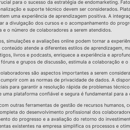
rucial para o sucesso da estratégia de endomarketing. Fa
onalização e suporte técnico devem ser considerados. Plataf
ntem uma experiência de aprendizagem positiva. A integr
itar a divulgação dos cursos e o acompanhamento do prog
 e o número de colaboradores a serem atendidos.
os, simulações e avaliações online podem tornar a experi
 de conteúdo atende a diferentes estilos de aprendizagem,
gos, livros e podcasts, enriquece a experiência e aprofun
de fóruns e grupos de discussão, estimula a colaboração e
colaboradores são aspectos importantes a serem considera
 cumprir com as normas de privacidade de dados. A disponi
ais para garantir a resolução rápida de problemas técnico
uma plataforma confiável e segura é fundamental para a cr
e com outras ferramentas de gestão de recursos humanos,
ompleta do desenvolvimento profissional dos colaboradores.
nto do progresso e a avaliação do retorno do investimen
entas existentes na empresa simplifica os processos e oti